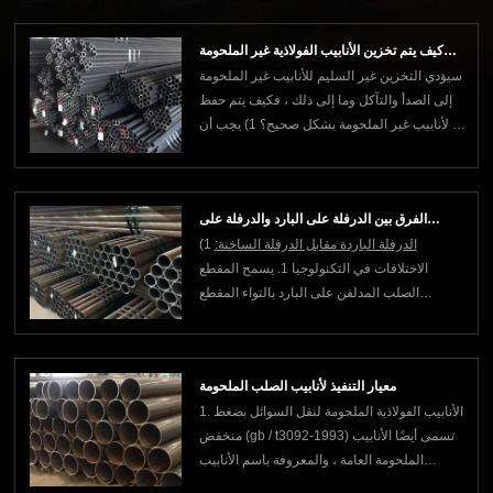
أجرته مؤسسات بحثية محترفة ، فإن عمر الطبقة
المضادة للتآكل يعتمد على عوامل مثل نوع الطلاء
كيف يتم تخزين الأنابيب الفولاذية غير الملحومة
وجودة الطلاء وبيئة البناء. سوا
سيؤدي التخزين غير السليم للأنابيب غير الملحومة
بشكل صحيح؟
إلى الصدأ والتآكل وما إلى ذلك ، فكيف يتم حفظ
الأنابيب غير الملحومة بشكل صحيح؟ 1) يجب أن
يكون المكان أو المستودع الذي يخزن فيه الفولاذ
في مكان نظيف وسهل الصرف ، بعيدًا عن
المصانع والمناجم التي ينتج عنها غازات أو أتربة
الفرق بين الدرفلة على البارد والدرفلة على
ضارة. يجب إزالة الأعشاب الضارة
الدرفلة الباردة مقابل الدرفلة الساخنة:
1)
الساخن
الاختلافات في التكنولوجيا 1. يسمح المقطع
الصلب المدلفن على البارد بالتواء المقطع
الموضعي ، بحيث يمكن الاستفادة الكاملة من
قدرة التحمل للعضو بعد الالتواء ؛ بينما لا يسمح
قسم الفولاذ المدلفن على الساخن بالتواء المقطع
معيار التنفيذ لأنابيب الصلب الملحومة
الموضعي.2. أسباب الإجهاد المتبقي لل
1. الأنابيب الفولاذية الملحومة لنقل السوائل بضغط
منخفض (gb / t3092-1993) تسمى أيضًا الأنابيب
الملحومة العامة ، والمعروفة باسم الأنابيب
السوداء.إنه أنبوب فولاذي ملحوم لنقل سوائل