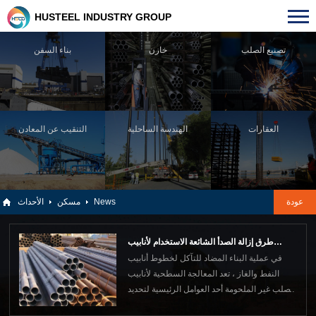
HUSTEEL INDUSTRY GROUP
تصنيع الصلب
خازن
بناء السفن
العقارات
الهندسة الساحلية
التنقيب عن المعادن
عودة
News
مسكن
الأحداث
طرق إزالة الصدأ الشائعة الاستخدام لأنابيب
في عملية البناء المضاد للتآكل لخطوط أنابيب
الصلب غير الملحومة
النفط والغاز ، تعد المعالجة السطحية لأنابيب
الصلب غير الملحومة أحد العوامل الرئيسية لتحديد
عمر خدمة خط الأنابيب المضاد للتآكل. وفقًا لبحث