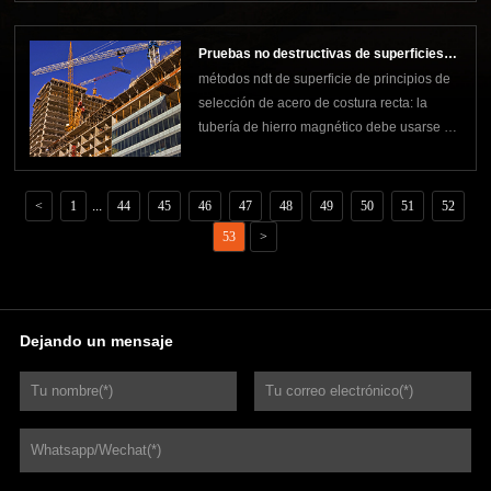
temperatura baja lentamente, la
temperatura no excede el aterrizaje máximo
Pruebas no destructivas de superficies
de 30 ℃.2, molino de mandrilel espesor de
métodos ndt de superficie de principios de
pared promedio de los
de acero con costura recta
selección de acero de costura recta: la
tubería de hierro magnético debe usarse en
pruebas de partículas magnéticas; se debe
usar acero no ferromagnético en las
pruebas de penetración. tendencia
<
1
...
44
45
46
47
48
49
50
51
52
retardada al agrietamiento de las juntas
53
>
soldadas, la superfic
Dejando un mensaje