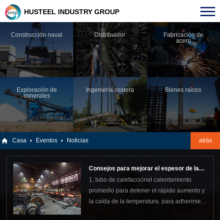
HUSTEEL INDUSTRY GROUP
Construcción naval
Distribuidor
Fabricación de
acero
Exploración de
Ingeniería costera
Bienes raíces
minerales
Casa
Eventos
Noticias
atrás
Consejos para mejorar el espesor de la
1, tubo de calefacciónel calentamiento
pared de la superficie de la tubería de
promedio para detener el rápido aumento y
acero con costura recta
la caída de la temperatura. para adherirse a
un aterrizaje suave cada vez que la