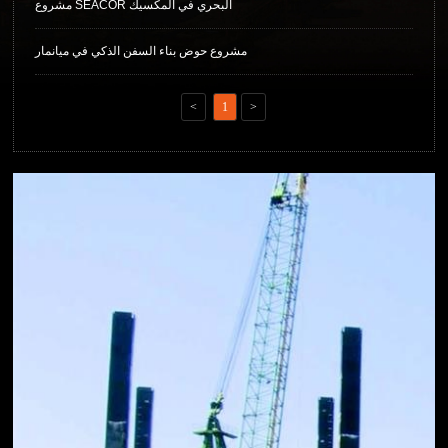
مشروع SEACOR البحري في المكسيك
مشروع حوض بناء السفن الذكي في ميانمار
<
1
>