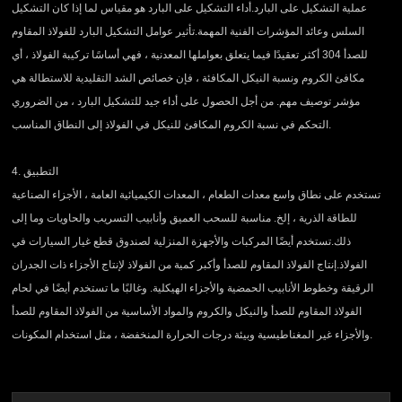
عملية التشكيل على البارد.أداء التشكيل على البارد هو مقياس لما إذا كان التشكيل
السلس وعائد المؤشرات الفنية المهمة.تأثير عوامل التشكيل البارد للفولاذ المقاوم
للصدأ 304 أكثر تعقيدًا فيما يتعلق بعواملها المعدنية ، فهي أساسًا تركيبة الفولاذ ، أي
مكافئ الكروم ونسبة النيكل المكافئة ، فإن خصائص الشد التقليدية للاستطالة هي
مؤشر توصيف مهم. من أجل الحصول على أداء جيد للتشكيل البارد ، من الضروري
التحكم في نسبة الكروم المكافئ للنيكل في الفولاذ إلى النطاق المناسب.
4. التطبيق
تستخدم على نطاق واسع معدات الطعام ، المعدات الكيميائية العامة ، الأجزاء الصناعية
للطاقة الذرية ، إلخ. مناسبة للسحب العميق وأنابيب التسريب والحاويات وما إلى
ذلك.تستخدم أيضًا المركبات والأجهزة المنزلية لصندوق قطع غيار السيارات في
الفولاذ.إنتاج الفولاذ المقاوم للصدأ وأكبر كمية من الفولاذ لإنتاج الأجزاء ذات الجدران
الرقيقة وخطوط الأنابيب الحمضية والأجزاء الهيكلية. وغالبًا ما تستخدم أيضًا في لحام
الفولاذ المقاوم للصدأ والنيكل والكروم والمواد الأساسية من الفولاذ المقاوم للصدأ
والأجزاء غير المغناطيسية وبيئة درجات الحرارة المنخفضة ، مثل استخدام المكونات.