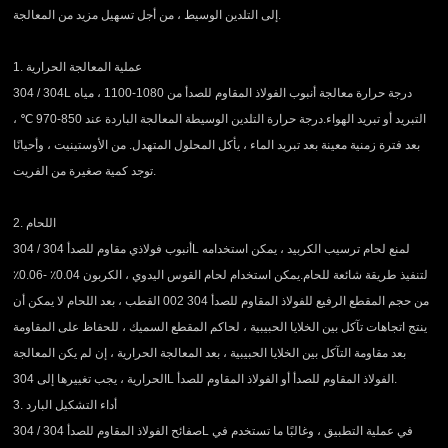
إلى التلدين الوسيط ، من أجل تسهيل مزيد من المعالجة.
1. عملية المعالجة الحرارية
304 / 304L درجة حرارة معالجة أنبوب الفولاذ المقاوم للصدأ من 1080-1100 ، مياه
التبريد أو تبريد الهواء.درجة حرارة التلدين الوسيطة المعالجة الباردة عند 850-970 ℃ ،
بعد فترة زمنية معينة بعد تبريد الماء ، يأكل المحلول المتهدل. من الأوستينيت ، وأحيانًا
توجد كمية صغيرة من الفريت.
2. اللحام
أنبوب فولاذي مقاوم للصدأ 304 / 304L لمنع لحام ترسيب الكربيد ، يمكن استخدامه
لتنفيذ طريقة شائعة للحام.يمكن استخدام لحام القوس اليدوي ، الكربون 0.04٪ -0.06٪
من حجم المقطع الرفيع للفولاذ المقاوم للصدأ 304 002 القطب ، بعد اللحام لا يمكن أن
ينتج اتجاهات تآكل بين الخلايا الحبيبية ، لحاكم المقطع السميك ، للحفاظ على المقاومة
بعد مقاومة التآكل بين الخلايا الحبيبية ، بعد المعالجة الحرارية ، إن لم يكن المعالجة
الحرارية ، يجب تغييرها إلى 304L الفولاذ المقاوم للصدأ أو الفولاذ المقاوم للصدأ.
3. أداء التشكيل البارد
صفائح الفولاذ المقاوم للصدأ 304 / 304L في عملية التطبيق ، وغالبًا ما تستخدم في