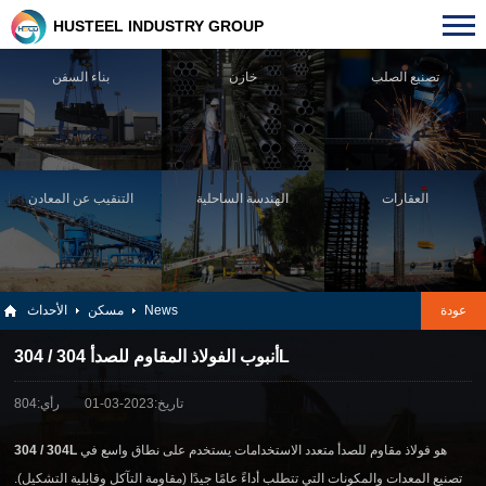
HUSTEEL INDUSTRY GROUP
تصنيع الصلب
خازن
بناء السفن
العقارات
الهندسة الساحلية
التنقيب عن المعادن
عودة
News
مسكن
الأحداث
أنبوب الفولاذ المقاوم للصدأ 304 / 304L
تاريخ:2023-03-01
رأي:804
هو فولاذ مقاوم للصدأ متعدد الاستخدامات يستخدم على نطاق واسع في
304 / 304L
تصنيع المعدات والمكونات التي تتطلب أداءً عامًا جيدًا (مقاومة التآكل وقابلية التشكيل).