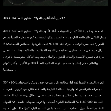
تحليل أداء أنابيب الفولاذ المقاوم للصدأ 304 / 304L:
أنبوب الفولاذ المقاوم للصدأ 304 / 304L لديه مقاومة جيدة للتآكل بين الحبيبات ، أداء
ممتاز للتآكل والمعالجة الباردة ، أداء الختم ، يمكن استخدامه كفولاذ مقاوم للصدأ مقاوم
للحرارة.في نفس الوقت ، الفولاذ عند -180 ℃ تحت ظروفها الخصائص الميكانيكية لا
تزال جيدة. في حالة المحلول الصلبة من اللدونة الفولاذية ، والصلابة ، وقابلية التشغيل
البارد في حمض الأكسدة والغلاف الجوي ، والماء ، ومقاومة التآكل المتوسطة الأخرى ،
وبالتالي ، فإن إنتاج واستخدام الفولاذ المقاوم للصدأ 304 هو الأكبر ، وأكثر الأنواع
استخدامًا .
304 / 304L الفولاذ المقاوم للصدأ لديه أداء معالجة بارد وساخن جيد ، ويمكن استخدام
مجموعة متنوعة من تكنولوجيا المعالجة الباردة والساخنة لإنتاج مواد تزوير ، شريط ،
سلك ، صفائح ، شريط وأسلاك ومنتجات معدنية أخرى ، نطاق درجة حرارة المعالجة
الساخنة 900-1180 ℃ المعالجة الباردة أسهل ، ولا توجد صعوبات خاصة ، لأن الفولاذ
المقاوم للصدأ سهل التصلب البارد ، عندما يكون التشوه البارد كبيرًا جدًا ، فإن الحاجة