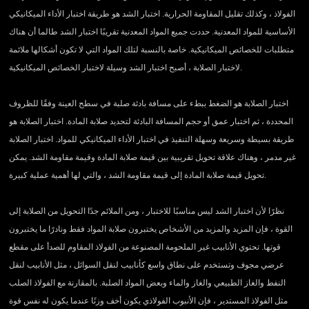
الفولاذ ، وكذلك تقليل المقاومة الحرارية. اختبار الشد هو طريقة اختبار الأداء الميكانيكي
الأساسية للمواد المعدنية. حددت جميع المواد المعدنية تقريبًا اختبار الشد طالما أن هناك
متطلبات للخصائص الميكانيكية. خاصة بالنسبة لتلك المواد التي لا تكون أشكالها ملائمة
لاختبار الصلابة ، أصبح اختبار الشد وسيلة لاختبار الخصائص الميكانيكية.
اختبار الصلابة هو الضغط ببطء على مسافة بادئة صلبة في سطح العينة وفقًا للظروف
المحددة ، ثم اختبار عمق أو حجم المسافة البادئة لتحديد صلابة المادة. اختبار الصلابة هو
طريقة بسيطة وسريعة وسهلة التنفيذ في اختبار الأداء الميكانيكي للمواد. اختبار الصلابة
غير مدمر ، وهناك علاقة تحويل تقريبية بين قيمة صلابة المادة وقيمة مقاومة الشد. يمكن
تحويل قيمة صلابة المادة إلى قيمة مقاومة الشد ، والتي لها أهمية عملية كبيرة.
نظرًا لأن اختبار الشد ليس مناسبًا للاختبار ، ومن الملائم جدًا التحويل من الصلابة إلى
القوة ، فإن المزيد والمزيد من الأشخاص يختبرون صلابة المواد فقط ونادرًا ما يختبرون
قوتها. تحتوي الأنابيب غير الملحومة المصنوعة من الفولاذ المقاوم للصدأ على مقطع
عرضي مجوف وتستخدم على نطاق واسع كأنابيب لنقل السوائل ، مثل الأنابيب لنقل
النفط والغاز الطبيعي والغاز والماء وبعض المواد الصلبة. بالمقارنة مع الفولاذ الصلب
مثل الفولاذ المستدير ، فإن الأنبوب الفولاذي يكون أخف وزنًا عندما يكون له نفس قوة