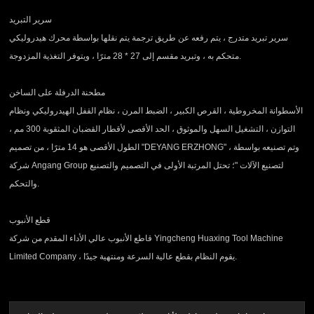
سرير التبريد
سرير تبريد متدرج ، يتم رفعه عن طريق ترجمة يتم نقلها بواسطة محرك هيدروليكي
متحكم به ، وتبريد مقسم إلى 27 * 28 مترًا ، ويتوفر التغذية المزدوجة.
مطحنة الدرفلة على الساخن
الأسطوانة المخروطية ، القرص الكبير ، الضبط المرن ، نظام القفل الهيدروليكي ونظام
التوازن ، التشغيل السهل والموثوق ، الحد الأقصى لأقطار القضبان المثقوبة 300 مم ،
الطول الأقصى هو 14 مترًا ، من تصميم "DEYANG ERZHONG" ، وتم تصنيعه بواسطة
شركة Angang Group لتصنيع الآلات "؛ تحتل المرتبة الأولى في التصميم والتصنيع
والتحكم.
قطع الأنبوب
قاطع الأنبوب عالي الأداء المقدم من شركة Yingcheng Huaxing Tool Machine
Limited Company ، يقوم النظام بقطع عالية السرعة ومنتهية جيدًا.