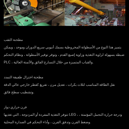
مطحنة الثقب
يتميز هذا النوع من الأسطوانة المخروطية بسمك أنبوبي سريع الدوران وموحد ، ويمكن
ضبطه بسهولة لزاوية التغذية وزاوية إصبع القدم ، وتوفر توفير الأسطوانة ، ونظام التحكم
PLC ، والقباب المتميزة من خلال التسارع الفائق والأتمتة العالية.
مطحنة اختزال طفيفة التمدد
نقل الطاقة المناسب لثلاث بكرات ، تعديل مرن ، تفريغ كقطر خارجي عالي الدقة
وتشطيب سطح فائق.
فرن حراري دوار
تتوفر التغذية المفردة أو المزدوجة ، التي تغذيها LEG ، ودرجة حرارة التحمل المؤتمتة ،
وضغط الفرن وتدفق الفرن ، وأداء التحكم في الصدارة المحلية.