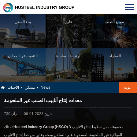
HUSTEEL INDUSTRY GROUP
تصنيع الصلب
خازن
بناء السفن
العقارات
الهندسة الساحلية
التنقيب عن المعادن
عودة
News
مسكن
الأحداث
معدات إنتاج أنابيب الصلب غير الملحومة
تاريخ:2023-01-06
رأي:730
3 مجموعات من خطوط إنتاج الأنابيب
Husteel Industry Group (HSCO)
تمتلك
الفولاذية غير الملحومة المسحوبة على الساخن ومجموعتين من خط إنتاج الأنابيب