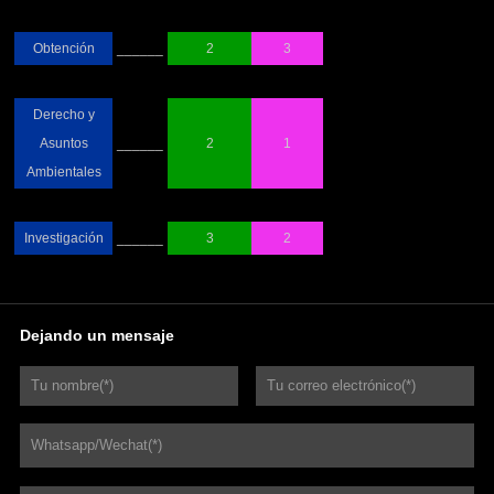
Obtención
______
2
3
Derecho y
Asuntos
______
2
1
Ambientales
Investigación
______
3
2
Dejando un mensaje