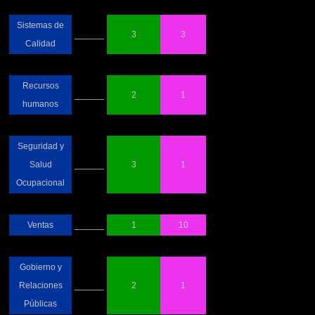
Sistemas de
______
3
3
Calidad
Recursos
______
2
1
humanos
Seguridad y
Salud
______
3
1
Ocupacional
Ventas
______
1
10
Gobierno y
Relaciones
______
2
1
Públicas