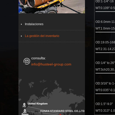
OD:1-1
WT:0.109
OD:6.0mm
Instalaciones
WT:1.0m
La gestión del inventario
OD:19.05
WT:2.31
consulta:
OD:1/4"
info@husteel-group.com
WT:Sch20,30
OD:3/16" t
WT:0.035
OD:1.5
WT:0.31