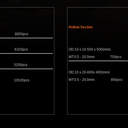
Hollow Section
 8850pcs
 6320pcs
OD:10 x 10-500 x 500(mm)
WT:0.5 - 20.0mm
750pcs
5200pcs
OD:10 x 20-600x 400(mm)
WT:0.5 - 20.0mm
860pcs
r 10520pcs