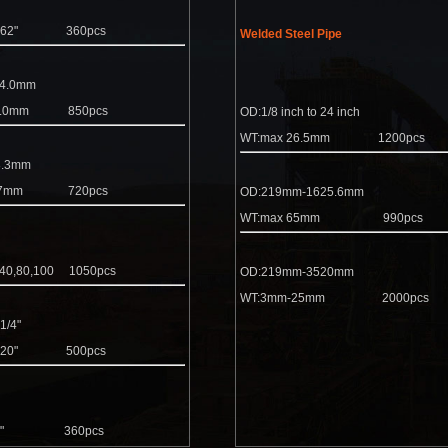
/4"-16
"-0.562"
360pcs
Welded Steel Pipe
-114.0mm
m-15.0mm
850pcs
OD:1/8 inch to 24 inch
WT:max 26.5mm
1200pcs
-168.3mm
-14.27mm
720pcs
OD:219mm-1625.6mm
WT:max 65mm
990pcs
 to 26"
,40,80,100 1050pcs
OD:219mm-3520mm
WT:3mm-25mm
2000pcs
o 1-1/4"
"-0.120"
500pcs
"-9.0"
3"-1.0"
360pcs