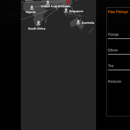
Pipe Fittings
Flange
Elbow
Tee 
Reduce