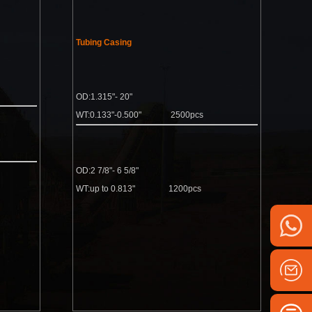
Tubing Casing
OD:1.315"- 20"
WT:0.133"-0.500"
2500pcs
OD:2 7/8"- 6 5/8"
WT:up to 0.813"
1200pcs