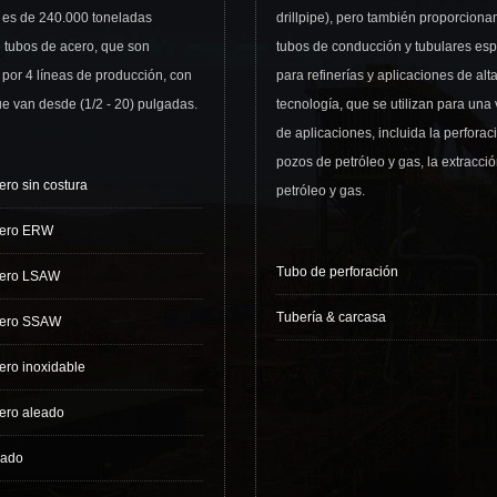
 es de 240.000 toneladas
drillpipe), pero también proporcion
 tubos de acero, que son
tubos de conducción y tubulares esp
por 4 líneas de producción, con
para refinerías y aplicaciones de alt
e van desde (1/2 - 20) pulgadas.
tecnología, que se utilizan para una
de aplicaciones, incluida la perforac
pozos de petróleo y gas, la extracci
ero sin costura
petróleo y gas.
cero ERW
Tubo de perforación
cero LSAW
Tubería & carcasa
cero SSAW
ero inoxidable
ero aleado
rado