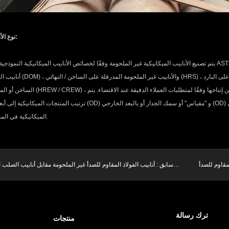
نوع الأنابيب الميكانيكية:
يتم تصنيع الأنابيب الميكانيكية غير الملحومة وفقًا لخصائص الأنابيب الميكانيكية النموذجية وفقًا لمواصفات ASTM A513 و ASTM A519. بعض أنواع الأنابيب ا
أنابيب السحب المسحوبة (DOM) ، والأنابيب غير الملحومة المدر
الساخن أو المدرفلة على البارد (HREW / CREW) ، و 4140 أنابيب سبائك. لا تقتصر الأنا
ترتيب المنتجات الميكانيكية إلى أبعاد خارجية محددة (OD) و "مقياس" أو سمك الجدار أو بالبعد الخارجي (OD) والبعد الداخ
الميكانيكية في المجلفن عند الطلب.
سابق :
أنابيب الفولاذ المقاوم للصدأ غير الملحومة مقابل أنابيب الصلب 
ترك رسالة
منتجات