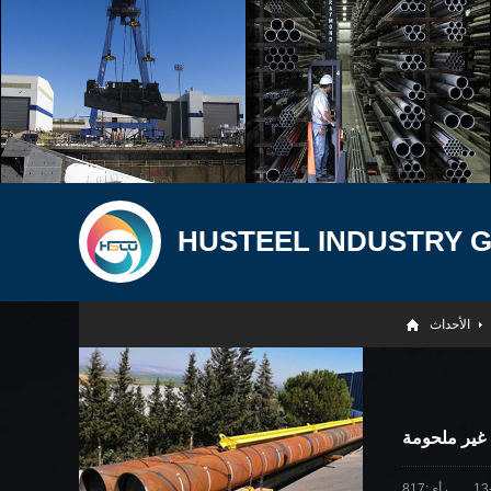
HUSTEEL INDUSTRY 
الأحداث
 غير ملحومة
رأي:817