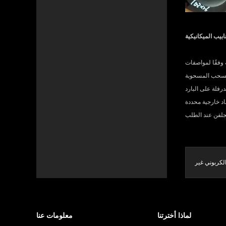
لميكانيكية الأكثر شيوعًا هي
فلة على الساخن / النهائي (HRS) ، والأنابيب غير الملحومة المسحوبة على البارد (CDS) ، والأنابيب الكهربية المدرفلة على
بيب الميكانيكية على هذه المواصفات ويمكن إنتاجها وفقًا لمتطلبات العملاء الدقيقة عند الاقتضاء. يتم
لي (ID). بالإضافة إلى ذلك ، يمكن أن تتوفر معظم الأنابيب
الكربوني غير
الملحومة
لماذا أخترتنا
معلومات عنا