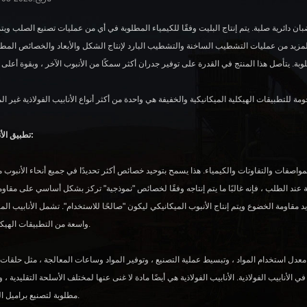
ان دائرية صلبة. يتم إنتاج البليت وفقًا للكيمياء المطلوبة في أي من عمليات تصنيع الصلب ويتم
 المزيد من عمليات التشطيب الساخنة والتشطيب البارد لإنتاج الشكل والأبعاد والخصائص المطلوب
تطبيق الأنابيب الميكانيكية:
لمواصفات والتفاوتات والكيمياء. هذا يسمح بتوحيد خصائص أكثر تحديدًا في جميع أنحاء الأنبوب مقا
سية عند الطلب ، فإنه غالبًا ما يتم إنتاجه وفقًا لخصائص "نموذجية" تركز بشكل أساسي على مقا
مقاومة الخضوع ويتم إنتاج الأنبوب الميكانيكي ليكون "صالحًا للاستخدام". تشمل الأنابيب الم
واسعة من التطبيقات الهيكلية وغير الهيكلية.
 معدل استخدام المواد ، وتبسيط عملية التصنيع ، وتوفير المواد وساعات المعالجة ، مثل حلقات 
نابيب الفولاذية. الأنابيب الفولاذية هي أيضًا مادة لا غنى عنها لمختلف الأسلحة التقليدية ، وال
مطلوبة لتصنيع براميل البندقية والبراميل.