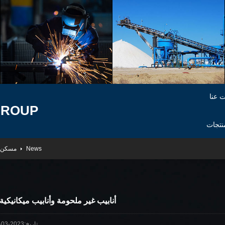
 عنا
GROUP
نتجات
News
مسكن
أنابيب غير ملحومة وأنابيب ميكانيكية
تاريخ:2023-03-13