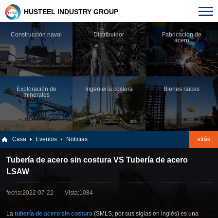
HUSTEEL INDUSTRY GROUP
Construcción naval
Distribuidor
Fabricación de
acero
Exploración de
Ingeniería costera
Bienes raíces
minerales
Casa
Eventos
Noticias
atrás
Tubería de acero sin costura VS Tubería de acero
LSAW
fecha:2022-07-22
Vista:1084
La
tubería de acero sin costura
(SMLS, por sus siglas en inglés) es una