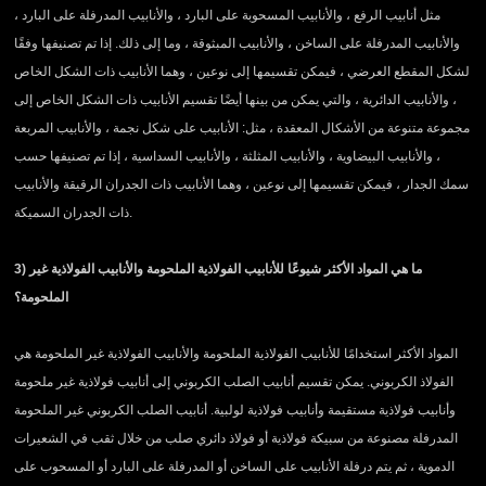
مثل أنابيب الرفع ، والأنابيب المسحوبة على البارد ، والأنابيب المدرفلة على البارد ،
والأنابيب المدرفلة على الساخن ، والأنابيب المبثوقة ، وما إلى ذلك. إذا تم تصنيفها وفقًا
لشكل المقطع العرضي ، فيمكن تقسيمها إلى نوعين ، وهما الأنابيب ذات الشكل الخاص
، والأنابيب الدائرية ، والتي يمكن من بينها أيضًا تقسيم الأنابيب ذات الشكل الخاص إلى
مجموعة متنوعة من الأشكال المعقدة ، مثل: الأنابيب على شكل نجمة ، والأنابيب المربعة
، والأنابيب البيضاوية ، والأنابيب المثلثة ، والأنابيب السداسية ، إذا تم تصنيفها حسب
سمك الجدار ، فيمكن تقسيمها إلى نوعين ، وهما الأنابيب ذات الجدران الرقيقة والأنابيب
ذات الجدران السميكة.
3) ما هي المواد الأكثر شيوعًا للأنابيب الفولاذية الملحومة والأنابيب الفولاذية غير
الملحومة؟
المواد الأكثر استخدامًا للأنابيب الفولاذية الملحومة والأنابيب الفولاذية غير الملحومة هي
الفولاذ الكربوني. يمكن تقسيم أنابيب الصلب الكربوني إلى أنابيب فولاذية غير ملحومة
وأنابيب فولاذية مستقيمة وأنابيب فولاذية لولبية. أنابيب الصلب الكربوني غير الملحومة
المدرفلة مصنوعة من سبيكة فولاذية أو فولاذ دائري صلب من خلال ثقب في الشعيرات
الدموية ، ثم يتم درفلة الأنابيب على الساخن أو المدرفلة على البارد أو المسحوب على