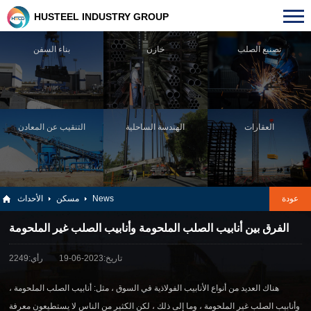
HUSTEEL INDUSTRY GROUP
تصنيع الصلب
خازن
بناء السفن
العقارات
الهندسة الساحلية
التنقيب عن المعادن
عودة
News
مسكن
الأحداث
الفرق بين أنابيب الصلب الملحومة وأنابيب الصلب غير الملحومة
تاريخ:2023-06-19
رأي:2249
هناك العديد من أنواع الأنابيب الفولاذية في السوق ، مثل: أنابيب الصلب الملحومة ،
وأنابيب الصلب غير الملحومة ، وما إلى ذلك ، لكن الكثير من الناس لا يستطيعون معرفة