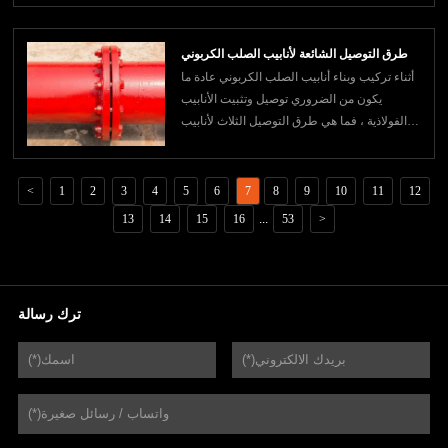
الصلب غير الملحومة ، حتى لا تقلق بشأن جودة
المنتج للبضائع. هناك أيضًا ضمانات أساسية في
طرق التوصيل الشائعة لأنابيب الصلب الكربوني
الاستخدام الفعلي ، فكيف تختار الشركة الم
أثناء تركيب وبناء أنابيب الصلب الكربوني عادة ما
يكون من الضروري توصيل وتثبيت الأنابيب
الفولاذية ، فما هي طرق التوصيل الثلاث لأنابيب
الصلب الكربوني؟ بعد ذلك ، سوف أعرضه عليك
بإيجاز.1) ما هي طرق التوصيل الثلاث لأنابيب
الصلب الكربوني؟1. اللحاموصلة اللحام هي طريقة
<
1
2
3
4
5
6
7
8
9
10
11
12
شائعة نسبيًا لربط الأنابيب الفولاذية ،
13
14
15
16
...
53
>
ترك رسالة