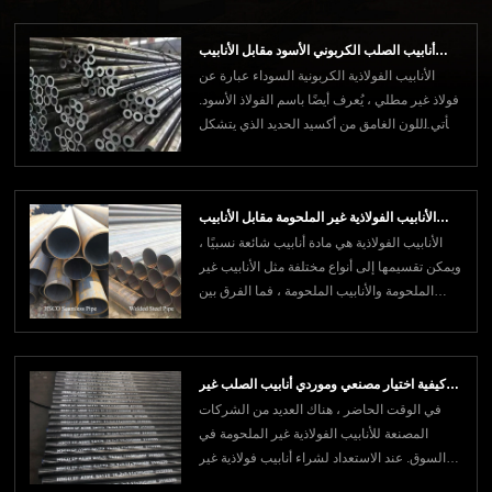
على سطحه أثناء عملية التصنيع. عندما يتم تشكيل
أنبوب فولاذي ، يتشكل مقياس أسود على سطحه ،
أنابيب الصلب الكربوني الأسود مقابل الأنابيب
مما يمنحه الشكل النهائي الذي يظهر
الأنابيب الفولاذية الكربونية السوداء عبارة عن
المجلفنة من الصلب الكربوني
فولاذ غير مطلي ، يُعرف أيضًا باسم الفولاذ الأسود.
يأتي اللون الغامق من أكسيد الحديد الذي يتشكل
على سطحه أثناء عملية التصنيع. عندما يتم تشكيل
أنبوب فولاذي ، يتشكل مقياس أسود على سطحه ،
مما يمنحه الشكل النهائي الذي يظهر على هذا
الأنابيب الفولاذية غير الملحومة مقابل الأنابيب
النوع من الأنابيب.الأنبوب ال
الأنابيب الفولاذية هي مادة أنابيب شائعة نسبيًا ،
الفولاذية الملحومة: ما الفرق؟
ويمكن تقسيمها إلى أنواع مختلفة مثل الأنابيب غير
الملحومة والأنابيب الملحومة ، فما الفرق بين
الأنابيب غير الملحومة والأنابيب الملحومة؟ بعد
ذلك ، سوف يقدم لك مورد أنابيب الصلب الكربوني
بإيجاز.1) ما هو الفرق بين الأنابيب غير الملحومة
كيفية اختيار مصنعي وموردي أنابيب الصلب غير
والأنابيب الملحومة؟1
في الوقت الحاضر ، هناك العديد من الشركات
الملحومة عالية الجودة؟
المصنعة للأنابيب الفولاذية غير الملحومة في
السوق. عند الاستعداد لشراء أنابيب فولاذية غير
ملحومة ، تأكد من اختيار مورد موثوق لأنابيب