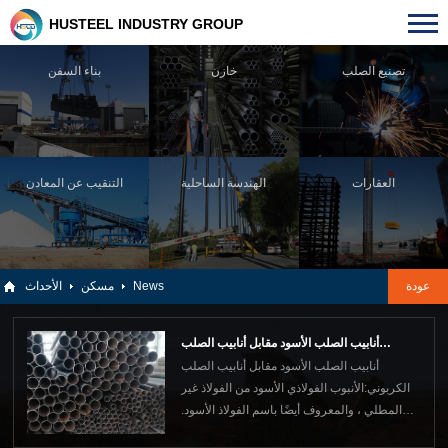
HUSTEEL INDUSTRY GROUP
تصنيع الصلب
خازن
بناء السفن
العقارات
الهندسة الساحلية
التنقيب عن المعادن
عودة
News
مسكن
الأحداث
​أنابيب الصلب الأسود مقابل أنابيب الصلب
أنابيب الصلب الأسود مقابل أنابيب الصلب
الكربوني
الكربوني:الأنبوب الفولاذي الأسود من الفولاذ غير
المطلي ، والمعروف أيضًا باسم الفولاذ الأسود.
يأتي اللون الغامق من أكسيد الحديد الذي يتشكل