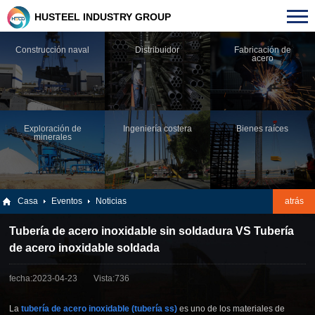
HUSTEEL INDUSTRY GROUP
Construcción naval
Distribuidor
Fabricación de
acero
Exploración de
Ingeniería costera
Bienes raíces
minerales
Casa
Eventos
Noticias
atrás
Tubería de acero inoxidable sin soldadura VS Tubería
de acero inoxidable soldada
fecha:2023-04-23
Vista:736
La
tubería de acero inoxidable (tubería ss)
es uno de los materiales de