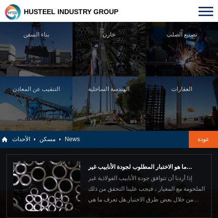
HUSTEEL INDUSTRY GROUP
تصنيع الصلب
خازن
بناء السفن
العقارات
الهندسة الساحلية
التنقيب عن المعادن
عودة
News
مسكن
الأحداث
ما هو الاختبار المطلوب لجودة الأنابيب غير
إذا أردنا أن تتوافق جودة الأنابيب الفولاذية غير
الملحومة؟
الملحومة مع المعيار ، فيجب علينا التحقق من ذلك
من خلال بعض طرق الاختبار.هل تعرف ما هي
طرق فحص الجودة للأنابيب الفولاذية غير