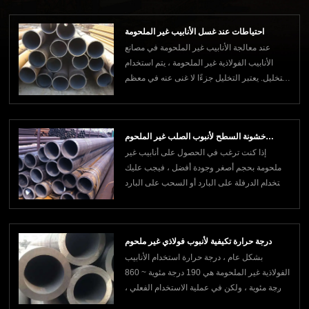
الملحومة؟1. تحليل التركيب الكيميائي. يمكن
استخدام التحليل الآلي والتحليل الكيميائي. تشمل
احتياطات عند غسل الأنابيب غير الملحومة
العينات المستخدمة في التحليل الكيميائي
عند معالجة الأنابيب غير الملحومة في مصانع
الأنابيب الفولاذية غير الملحومة ، يتم استخدام
التخليل. يعتبر التخليل جزءًا لا غنى عنه في معظم
الأنابيب الفولاذية ، ولكن بعد تخليل الأنابيب
الفولاذية غير الملحومة ، يلزم أيضًا غسل
المياه.الاحتياطات عند غسل الأنابيب الفولاذية غير
خشونة السطح لأنبوب الصلب غير الملحوم
الملحومة:1. عندما يتم غسل الأن
إذا كنت ترغب في الحصول على أنابيب غير
المسحوب على البارد
ملحومة بحجم أصغر وجودة أفضل ، فيجب عليك
استخدام الدرفلة على البارد أو السحب على البارد
أو مزيج من الاثنين. عادة ما يتم تنفيذ الدرفلة على
البارد في مطحنة ذات درفتين ، ويتم لف الأنبوب
الفولاذي غير الملحوم المسحوب على البارد في
درجة حرارة تكيفية لأنبوب فولاذي غير ملحوم
ممر حلقي يتكون من أخدود دائري ذو مقطع
بشكل عام ، درجة حرارة استخدام الأنابيب
الفولاذية غير الملحومة هي 190 درجة مئوية ~ 860
درجة مئوية ، ولكن في عملية الاستخدام الفعلي ،
لا يمكن أن تصل درجة حرارة استخدام الأنابيب