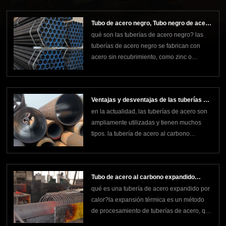
sumergido en espiral (ssaw) y soldadura
por arco sumergido de costura recta (lsaw).
Tubo de acero negro, Tubo negro de acero
los tubos con costura de acero al carbono
qué son las tuberías de acero negro? las
dulce, Tubo de acero al carbono negro
producidos por estos
tuberías de acero negro se fabrican con
acero sin recubrimiento, como zinc o
pintura. debido a su color oscuro, formado
por el óxido de hierro durante el proceso de
fabricación, se denominan tuberías de
Ventajas y desventajas de las tuberías de
acero negro.es la tubería negra acero
en la actualidad, las tuberías de acero son
acero al carbono expandidas
dulce?las tubería
ampliamente utilizadas y tienen muchos
térmicamente
tipos. la tubería de acero al carbono
expandido térmicamente es una de ellas.
tiene muchas ventajas, pero por supuesto
no está exenta de desventajas. la siguiente
Tubo de acero al carbono expandido
es una explicación detallada de las
qué es una tubería de acero expandido por
térmicamente
ventajas y desvent
calor?la expansión térmica es un método
de procesamiento de tuberías de acero, que
consiste en procesar tuberías de acero de