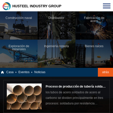
HUSTEEL INDUSTRY GROUP
Construcción naval
Distribuidor
Fabricación de
acero
Exploración de
Ingeniería costera
Bienes raíces
minerales
Casa
Eventos
Noticias
atrás
Proceso de producción de tubería soldada
los tubos de acero soldados de acero al
de acero al carbono
carbono se dividen principalmente en tres
procesos: soldadura por resistencia
eléctrica (erw), soldadura por arco