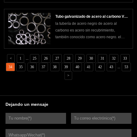
diámetro pequeño en tuberías de acero de
diámetro grande. las propiedades
Tubo galvanizado de acero al carbono VS
mecánicas de las tuberías de acero al
la tubería de acero negro de acero al
Tubo negro de acero al carbono
carbono expandidas té
carbono es acero sin recubrimiento,
también conocido como acero negro. el
color oscuro proviene del óxido de hierro
que se forma en su superficie durante el
proceso de fabricación. cuando se forja una
<
1
...
25
26
27
28
29
30
31
32
33
tubería de acero, se forma una escama
34
35
36
37
38
39
40
41
42
43
...
53
negra en su superficie,
>
Dejando un mensaje