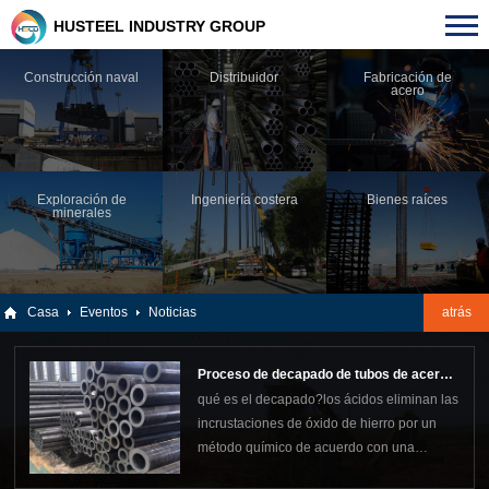
HUSTEEL INDUSTRY GROUP
Construcción naval
Distribuidor
Fabricación de
acero
Exploración de
Ingeniería costera
Bienes raíces
minerales
Casa
Eventos
Noticias
atrás
Proceso de decapado de tubos de acero
qué es el decapado?los ácidos eliminan las
sin costura
incrustaciones de óxido de hierro por un
método químico de acuerdo con una
determinada concentración, temperatura y