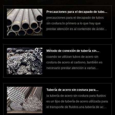
velocidad, lo que se denomina
decapado.clasificación del decapado:
Precauciones para el decapado de tubos
según el tipo de ácido: decapado con ácido
precauciones para el decapado de tubos
sin costura
sulfúrico, decapado con ácido c
sin costura:lo primero a lo que hay que
prestar atención es al contenido de ácido
en el proceso de decapado utilizado para
eliminar el óxido. a través de la práctica, se
encuentra que el contenido de ácido del
Método de conexión de tubería sin
18% es el mejor. aunque la tubería de acero
cuando se utilizan tubos de acero sin
costura de acero al carbono
sin cos
costura de acero al carbono, también es
necesario prestar atención a varias
conexiones de tubos de acero sin costura.
al conectar tuberías de acero al carbono,
preste atención al método de conexión para
Tubería de acero sin costura para
garantizar la mejora de la eficiencia. los
la tubería de acero sin costura para fluidos
transporte de fluidos
métodos de conex
es un tipo de tubería de acero utilizada para
el transporte de fluidos.una tubería de acero
sin costura para fluidos (fluid pipe) es una