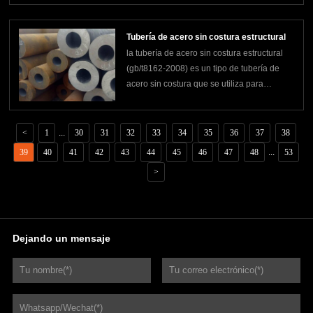
tubería de acero con una sección hueca y
sin soldaduras desde el principio hasta el
Tubería de acero sin costura estructural
final. se utiliza principalmente p
la tubería de acero sin costura estructural
(gb/t8162-2008) es un tipo de tubería de
acero sin costura que se utiliza para
estructuras generales y estructuras
mecánicas. el estándar de tuberías de
acero sin costura para fluidos se aplica a
<
1
...
30
31
32
33
34
35
36
37
38
las tuberías de acero sin costura que
39
40
41
42
43
44
45
46
47
48
...
53
transportan fluidos.ad
>
Dejando un mensaje