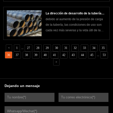
bajo contenido de carbono o acero
estructural de baja aleación en un tubo en
La dirección de desarrollo de la tubería
bruto en un cierto ángulo helicoidal
debido al aumento de la presión de carga
soldada en espiral
(llamado ángulo de
de la tubería, las condiciones de uso son
cada vez más severas y la vida útil de la
tubería debe extenderse tanto como sea
posible. para mejorar la competitividad, los
fabricantes de tubos de acero al
<
1
...
27
28
29
30
31
32
33
34
35
carbono deben investigar e innovar en qué
36
37
38
39
40
41
42
43
44
45
...
53
aspect
>
Dejando un mensaje