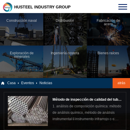
HUSTEEL INDUSTRY GROUP
Construcción naval
Distribuidor
Fabricación de
acero
Exploración de
Ingeniería costera
Bienes raíces
minerales
Casa
Eventos
Noticias
atrás
Método de inspección de calidad del tubo
1. análisis de composición química: método
sin soldadura de acero al carbono
de análisis químico, método de análisis
instrumental①instrumento infrarrojo c-s:
analice ferroaleaciones, materias primas