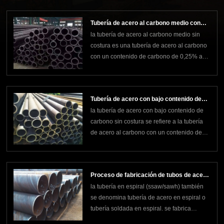
siderúrgicas, elementos c y s en
acero.②espectrómetro de lectura directa: c,
Tubería de acero al carbono medio con
si, mn, p, s, cr, mo, ni, cn, w, v, ti, b, nb, as,
la tubería de acero al carbono medio sin
costura
sn, sb,
costura es una tubería de acero al carbono
con un contenido de carbono de 0,25% a
0,60%. incluye la mayor parte del acero
estructural al carbono de alta calidad y una
parte del acero estructural al carbono
Tubería de acero con bajo contenido de
ordinario. la mayor parte de este tipo de
la tubería de acero con bajo contenido de
carbono sin costura
acero
carbono sin costura se refiere a la tubería
de acero al carbono con un contenido de
carbono inferior al 0,25%. debido a su baja
resistencia, baja dureza y blandura,
también se le llama acero dulce. incluye la
Proceso de fabricación de tubos de acero
mayoría del acero estructural al carbono
la tubería en espiral (ssaw/sawh) también
en espiral
común y
se denomina tubería de acero en espiral o
tubería soldada en espiral. se fabrica
enrollando una tira de acero estructural con