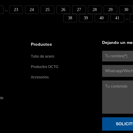
23
24
25
26
27
28
29
30
...
38
39
40
41
...
Dejando un me
Productos
Tubo de acero
Productos OCTG
Accesorios
nte
SOLICI