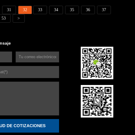
31
32
33
34
35
36
37
53
>
nsaje
TUD DE COTIZACIONES