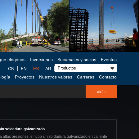
qué elegirnos
Inversiones
Sucursales y socios
Eventos
CN
EN
ES
AR
logía
Proyectos
Nuestros valores
Carreras
Contacto
atrás
sin soldadura galvanizado
a altas presiones: el tubo sin soldadura galvanizado en caliente