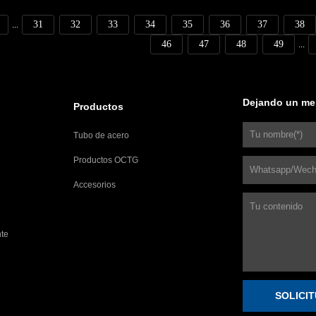
31
32
33
34
35
36
37
38
...
46
47
48
49
...
Dejando un me
Productos
Tubo de acero
Productos OCTG
Accesorios
nte
SOLICI