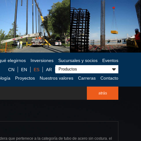
qué elegirnos
Inversiones
Sucursales y socios
Eventos
CN
EN
ES
AR
logía
Proyectos
Nuestros valores
Carreras
Contacto
atrás
ldera que pertenece a la categoría de tubo de acero sin costura. el