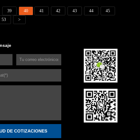
39
40
41
42
43
44
45
53
>
nsaje
TUD DE COTIZACIONES